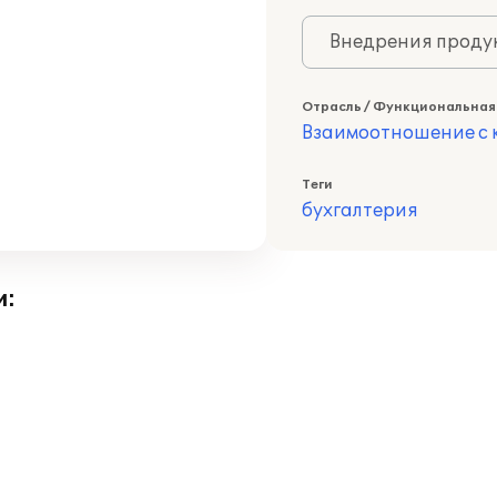
Внедрения продук
Отрасль / Функциональная
Взаимоотношение с к
Теги
бухгалтерия
и: