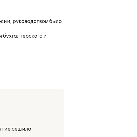
рсии, руководством было
 бухгалтерского и
иятие решило