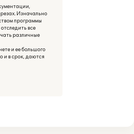
кументации,
зрезах. Изначально
еством программы
 отследить все
учать различные
нете и ее большого
 и в срок, даются