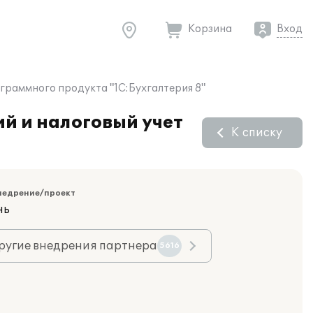
Корзина
Вход
граммного продукта "1С:Бухгалтерия 8"
й и налоговый учет
К списку
недрение/проект
нь
ругие внедрения партнера
5616