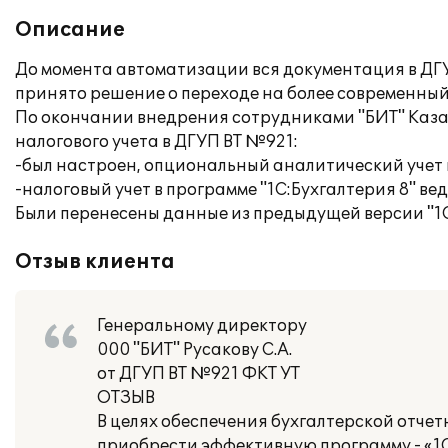
Описание
До момента автоматизации вся документация в ДГУ
принято решение о переходе на более современный 
По окончании внедрения сотрудниками "БИТ" Каза
налогового учета в ДГУП ВТ №921:
-был настроен, опциональный аналитический учет
-налоговый учет в программе "1С:Бухгалтерия 8" вед
Были перенесены данные из предыдущей версии "1С
Отзыв клиента
Генеральному директору
000 "БИТ" Русакову С.А.
от ДГУП ВТ №921 ФКТ УТ
ОТЗЫВ
В целях обеспечения бухгалтерской отче
приобрести эффективную программу - «1С