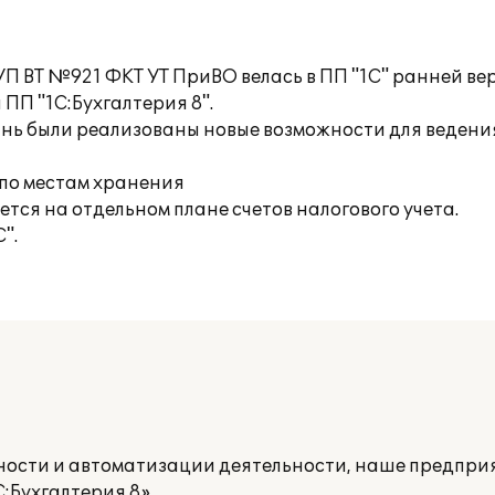
П ВТ №921 ФКТ УТ ПриВО велась в ПП "1С" ранней ве
ПП "1С:Бухгалтерия 8".
нь были реализованы новые возможности для ведения
 по местам хранения
ется на отдельном плане счетов налогового учета.
".
тности и автоматизации деятельности, наше предпр
:Бухгалтерия 8».