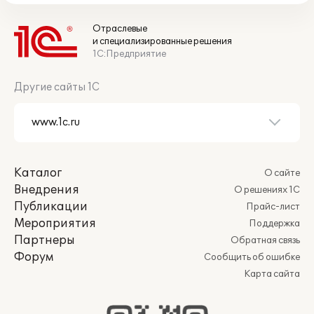
Отраслевые
и специализированные решения
1С:Предприятие
Другие сайты 1С
Каталог
О сайте
Внедрения
О решениях 1С
Публикации
Прайс-лист
Мероприятия
Поддержка
Партнеры
Обратная связь
Форум
Сообщить об ошибке
Карта сайта