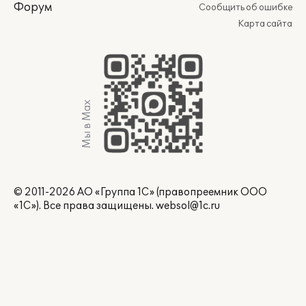
Форум
Сообщить об ошибке
Карта сайта
Мы в Max
© 2011-2026 АО «Группа 1С» (правопреемник ООО
«1С»). Все права защищены.
websol@1c.ru