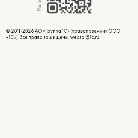
Мы в Max
© 2011-2026 АО «Группа 1С» (правопреемник ООО
«1С»). Все права защищены.
websol@1c.ru