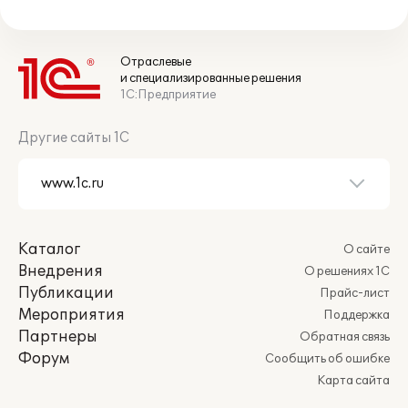
Отраслевые
и специализированные решения
1С:Предприятие
Другие сайты 1С
Каталог
О сайте
Внедрения
О решениях 1С
Публикации
Прайс-лист
Мероприятия
Поддержка
Партнеры
Обратная связь
Форум
Сообщить об ошибке
Карта сайта