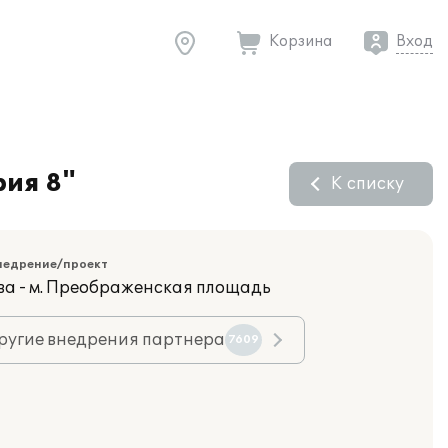
Корзина
Вход
рия 8"
К списку
недрение/проект
ва - м. Преображенская площадь
ругие внедрения партнера
7609