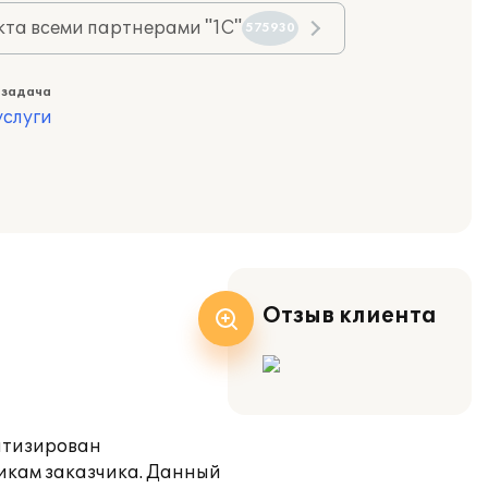
та всеми партнерами "1С"
575930
 задача
слуги
Отзыв клиента
матизирован
икам заказчика. Данный