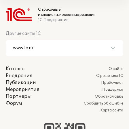
Отраслевые
и специализированные решения
1С:Предприятие
Другие сайты 1С
Каталог
О сайте
Внедрения
О решениях 1С
Публикации
Прайс-лист
Мероприятия
Поддержка
Партнеры
Обратная связь
Форум
Сообщить об ошибке
Карта сайта