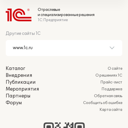
Отраслевые
и специализированные решения
1С:Предприятие
Другие сайты 1С
Каталог
О сайте
Внедрения
О решениях 1С
Публикации
Прайс-лист
Мероприятия
Поддержка
Партнеры
Обратная связь
Форум
Сообщить об ошибке
Карта сайта