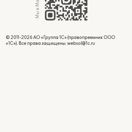
Мы в Max
© 2011-2026 АО «Группа 1С» (правопреемник ООО
«1С»). Все права защищены.
websol@1c.ru