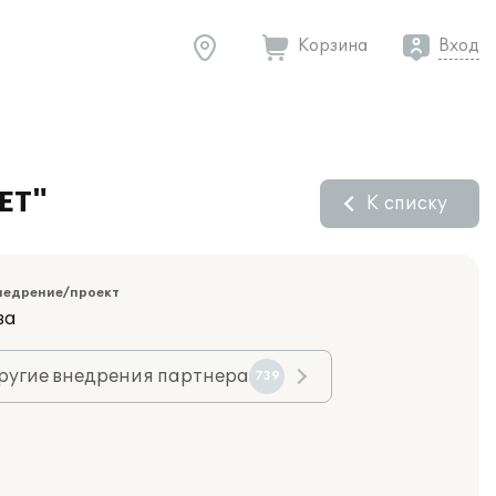
Корзина
Вход
ЕТ"
К списку
недрение/проект
ва
ругие внедрения партнера
739