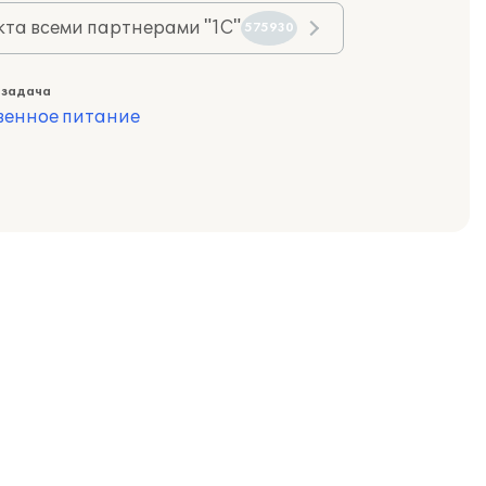
та всеми партнерами "1С"
575930
 задача
венное питание