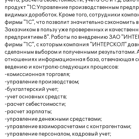
учета, расчета себестоимости, учета ОС и т.д. Был
продукт "1С:Управление производственным предпри
видимых доработок. Кроме того, сотрудники комп
фирмы "1С", что позволит значительно сэкономить 
Заказчиком в пользу уже проверенных и качествен
предприятием 8". Работы по внедрению ЗАО "ИНТ
фирмы "1С", с которым компания "ИНТЕРСКОЛ" давн
сделанным выбором и полученными результатами. А
отношениях информационная база, отвечающая со
ведению и контролю следующих процессов:
-комиссионная торговля;
-управление производством;
-бухгалтерский учет;
-учет основных средств;
-расчет себестоимости;
-расчет зарплаты;
-управление денежными средствами;
-управление взаиморасчетами с контрагентами;
-управление персоналом, кадровый учет;