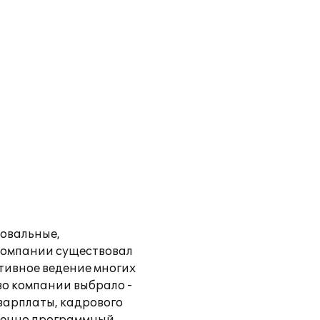
овальные,
 компании существовал
тивное ведение многих
о компании выбрало -
зарплаты, кадрового