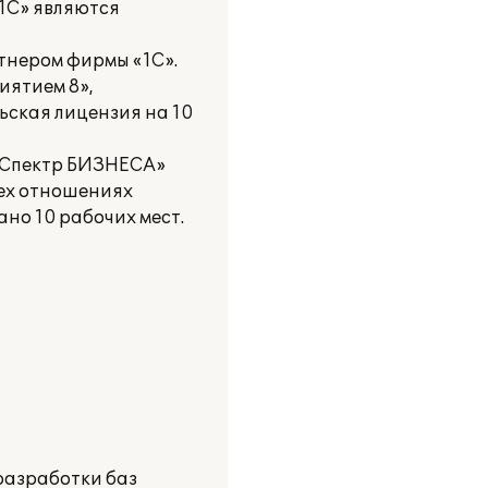
1С» являются
тнером фирмы «1С».
иятием 8»,
ьская лицензия на 10
 «Спектр БИЗНЕСА»
сех отношениях
о 10 рабочих мест.
разработки баз