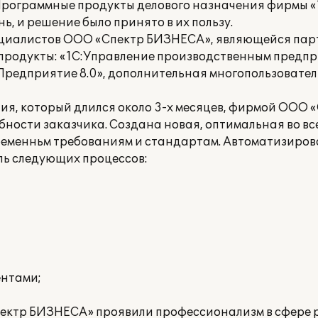
рограммные продукты делового назначения фирмы «
, и решение было принято в их пользу.
ециалистов ООО «Спектр БИЗНЕСА», являющейся пар
родукты: «1С:Управление производственным предпр
Предприятие 8.0», дополнительная многопользовател
ния, который длился около 3-х месяцев, фирмой ООО
бности заказчика. Создана новая, оптимальная во в
менньм требованиям и стандартам. Автоматизирован
ль следующих процессов:
ентами;
ектр БИЗНЕСА» проявили профессионализм в сфере 