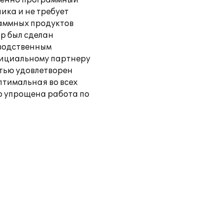
 именно программный
ика и не требует
раммных продуктов
ор был сделан
зводственным
фициальному партнеру
стью удовлетворен
птимальная во всех
о упрощена работа по