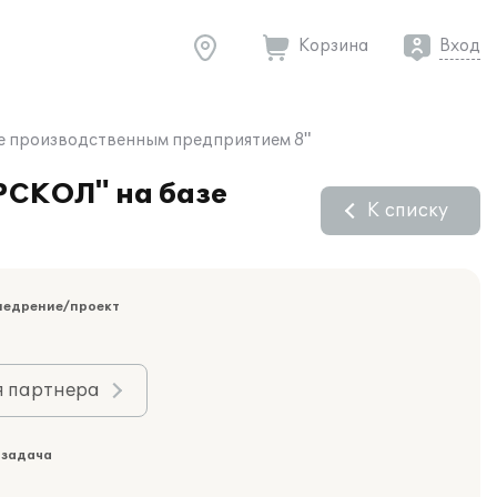
Корзина
Вход
е производственным предприятием 8"
РСКОЛ" на базе
К списку
недрение/проект
я партнера
 задача