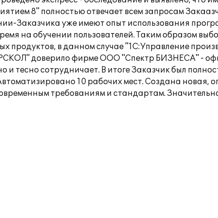
о проведено экспресс - обследование и выявлено, что
ятием 8" полностью отвечает всем запросам Закаазч
ании-Заказчика уже имеют опыт использования прог
время на обучении пользователей. Таким образом выб
ных продуктов, в данном случае "1С:Управление прои
ЕРСКОЛ" доверило фирме ООО "Спектр БИЗНЕСА" - о
о и тесно сотрудничает. В итоге Заказчик был полно
втоматизировано 10 рабочих мест. Создана новая, о
временным требованиям и стандартам. Значительн