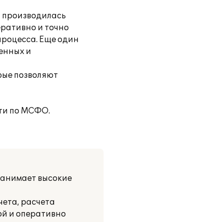
и производилась
еративно и точно
процесса. Еще один
енных и
рые позволяют
ти по МСФО.
занимает высокие
чета, расчета
ой и оперативно