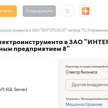
аталог
О продукции
троинструмента в ЗАО "ИНТЕРСКОЛ" на базе "1С:Управлени
лектроинструмента в ЗАО "ИНТЕ
ным предприятием 8"
Партнер, осуществивший в
Спектр бизнеса
Другие внедрени
t SQL Server)
Отрасль / Функциональная
Машиностроение