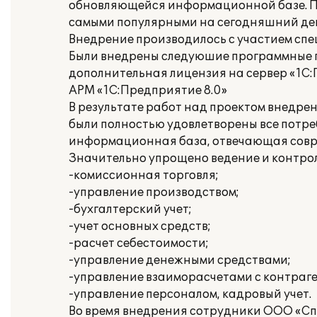
обновляющейся информационной базе. П
самыми популярными на сегодняшний день
Внедрение производилось с участием сп
Были внедрены следуюшие программные п
дополнительная лицензия на сервер «1С:
АРМ «1С:Предприятие 8.0»
В результате работ над проектом внедре
были полностью удовлетворены все потре
информационная база, отвечающая совре
Значительно упрощено ведение и контро
-комиссионная торговля;
-управление производством;
-бухгалтерский учет;
-учет основных средств;
-расчет себестоимости;
-управление денежными средствами;
-управление взаиморасчетами с контраг
-управление персоналом, кадровый учет.
Во время внедрения сотрудники ООО «Сп