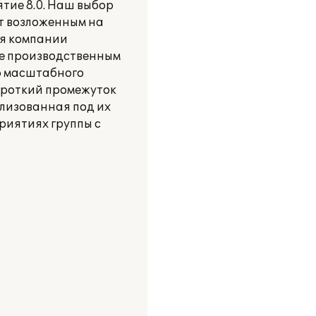
тие 8.0. Наш выбор
т возложенным на
ля компании
е производственным
ю масштабного
короткий промежуток
ализованная под их
риятиях группы с