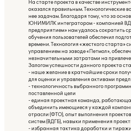
На старте проекта в качестве инструмен
оказался правильным. Технологические 
нее задачам. Благодаря тому, что за осн
ЮНИМИЛК интегратором - компанией ВДГ
предприятием» нам удалось сократить с
обучения пользователей обеспечил подго
времени. Технология «жесткого старта» 
управлением на заводе «Петмол», обеспе
незначительными затратами на привлече
Залогом успешности данного проекта ста
- наше желание в кратчайшие сроки пол
для оценки и управления активами предп
- технологичность выбранного программн
поставленной цели
- единая проектная команда, работающа
объединить имеющиеся у каждой компани
отрасли (ФТО), опыт выполнения проект
систем (ВДГБ), навыки применения проек
- избранная тактика доработки и тираж