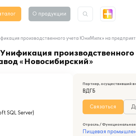
аталог
О продукции
ификация производственного учета ЮниМилк» на предприя
«Унификация производственного
авод «Новосибирский»
Партнер, осуществивший в
ВДГБ
Связаться
Д
t SQL Server)
Отрасль / Функциональная
Пищевая промышлен