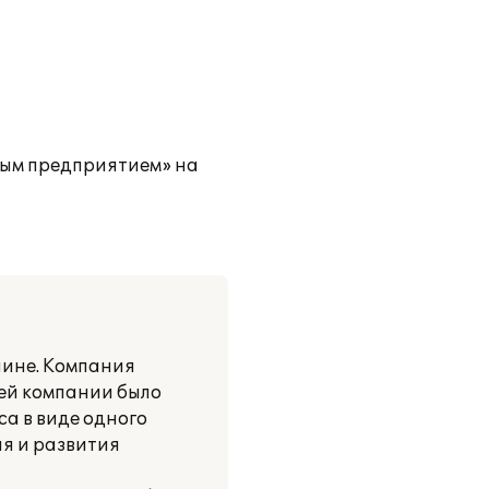
ным предприятием» на
аине. Компания
шей компании было
а в виде одного
я и развития