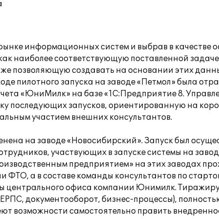
а
ынке информационных систем и выбрав в качестве о
как наиболее соответствующую поставленной задаче
акже позволяющую создавать на основании этих данн
ходе пилотного запуска на заводе «Петмол» была отр
чета «ЮниМилк» на базе «1С:Предприятие 8. Управ
ику последующих запусков, ориентированную на коро
имальным участием внешних консультантов.
менена на заводе «Новосибирский». Запуск был осуще
отрудников, участвующих в запуске системы на завод
производственным предприятием» на этих заводах пр
и ФТО, а в составе команды консультантов по стар
ты центрального офиса компании Юнимилк. Тиражир
 ЕРПС, документооборот, бизнес-процессы), полнос
еют возможности самостоятельно править внедренно