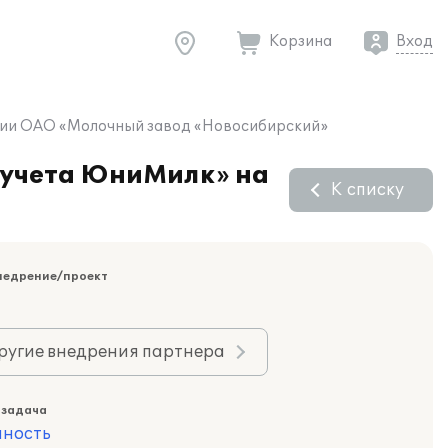
Корзина
Вход
тии ОАО «Молочный завод «Новосибирский»
 учета ЮниМилк» на
К списку
недрение/проект
ругие внедрения партнера
 задача
ность