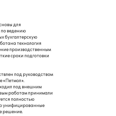
сновы для
 по ведению
ых бухгалтерскую
аботана технология
ление производственным
ткие сроки подготовки
ствлен под руководством
е «Петмол».
оходил под внешним
товым работам принимали
уется полностью
тью унифицированные
е решение.