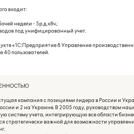
го входит:
чей недели - 5р.д.х8ч.;
аводов под унифицированный учет.
укте «1С:Предприятие 8 Управление производствен
 40 пользователей.
ВЕННОСТЬЮ
тущая компания с позициями лидера в России и Укр
оссии и 2 на Украине. В 2005 году, руководством на
ю систему учета, интегрирующую все области бизнес
ся стратегически важной для возможности управлени
г.