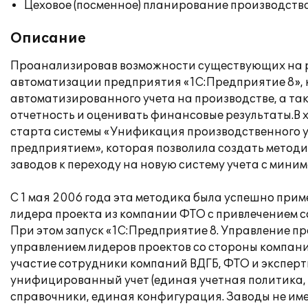
Цеховое (посменное) планирование производств
Описание
Проанализировав возможности существующих на р
автоматизации предприятия «1С:Предприятие 8», 
автоматизированного учета на производстве, а т
отчетность и оценивать финансовые результаты.В 
старта системы «Унификация производственного у
предприятием», которая позволила создать метод
заводов к переходу на новую систему учета с мин
С 1 мая 2006 года эта методика была успешно при
лидера проекта из компании ФТО с привлечением с
При этом запуск «1С:Предприятие 8. Управление 
управлением лидеров проектов со стороны компани
участие сотрудники компаний ВДГБ, ФТО и экспер
унифицированный учет (единая учетная политика,
справочники, единая конфигурация. Заводы не им