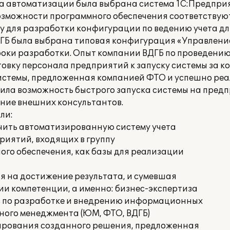
та автоматизации была выбрана система 1С:Предприя
возможности программного обеспечения соответствую
ову для разработки конфигурации по ведению учета д
Б была выбрана типовая конфигурация «Управлени
роки разработки. Опыт компании ВДГБ по проведени
товку персонала предприятий к запуску системы за 
системы, предложенная компанией ФТО и успешно ре
чила возможность быстрого запуска системы на предп
ние внешних консультантов.
ли:
учить автоматизированную систему учета
риятий, входящих в группу
ого обеспечения, как базы для реализации
я на достижение результата, и сумевшая
и компетенции, а именно: бизнес-экспертиза
ов по разработке и внедрению информационных
тного менеджмента (ЮМ, ФТО, ВДГБ)
ирования созданного решения, предложенная