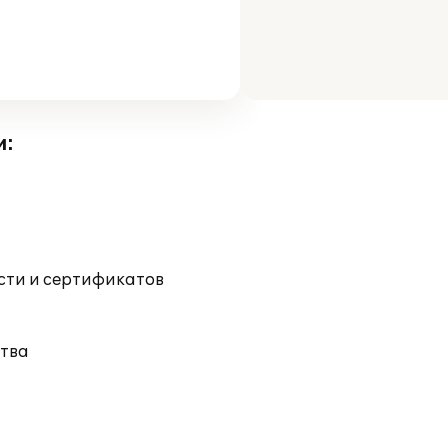
и:
ости и сертификатов
тва