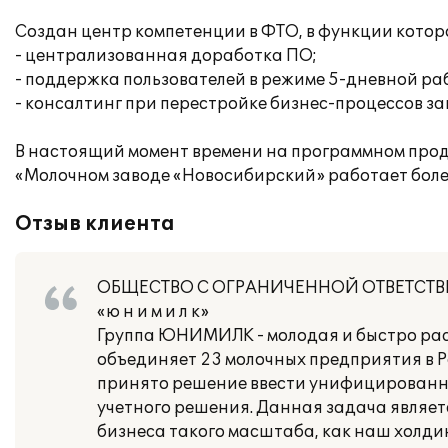
Создан центр компетенции в ФТО, в функции которо
- централизованная доработка ПО;
- поддержка пользователей в режиме 5-дневной рабо
- консалтинг при перестройке бизнес-процессов з
В настоящий момент времени на программном прод
«Молочном заводе «Новосибирский» работает более
Отзыв клиента
ОБЩЕСТВО С ОГРАНИЧЕННОЙ ОТВЕТСТ
«ю н и м и л к»
Группа ЮНИМИЛК - молодая и быстро рас
объединяет 23 молочных предприятия в Р
принято решение ввести унифицированну
учетного решения. Данная задача являет
бизнеса такого масштаба, как наш холдин