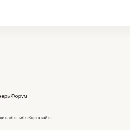
неры
Форум
ить об ошибке
Карта сайта