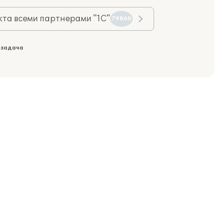
та всеми партнерами "1С"
79860
 задача