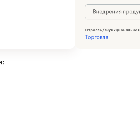
Внедрения продук
Отрасль / Функциональная
Торговля
и: