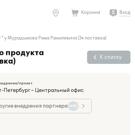
Корзина
Вход
" у Мурадымова Рима Рамилевича (3я поставка)
о продукта
К списку
вка)
недрение/проект
кт-Петербург – Центральный офис
ругие внедрения партнера
1402