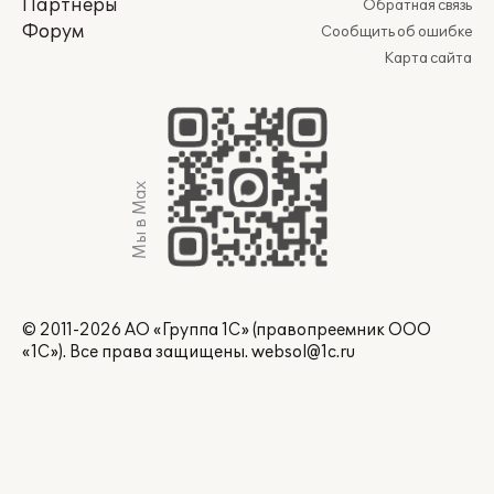
Партнеры
Обратная связь
Форум
Сообщить об ошибке
Карта сайта
Мы в Max
© 2011-2026 АО «Группа 1С» (правопреемник ООО
«1С»). Все права защищены.
websol@1c.ru