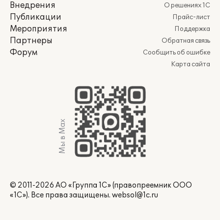
Внедрения
О решениях 1С
Публикации
Прайс-лист
Мероприятия
Поддержка
Партнеры
Обратная связь
Форум
Сообщить об ошибке
Карта сайта
Мы в Max
© 2011-2026 АО «Группа 1С» (правопреемник ООО
«1С»). Все права защищены.
websol@1c.ru