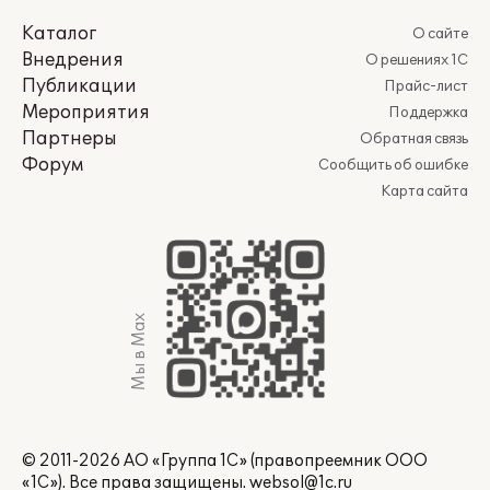
Каталог
О сайте
Внедрения
О решениях 1С
Публикации
Прайс-лист
Мероприятия
Поддержка
Партнеры
Обратная связь
Форум
Сообщить об ошибке
Карта сайта
Мы в Max
© 2011-2026 АО «Группа 1С» (правопреемник ООО
«1С»). Все права защищены.
websol@1c.ru