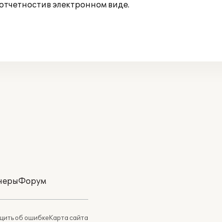
отчетностив электронном виде.
неры
Форум
ить об ошибке
Карта сайта