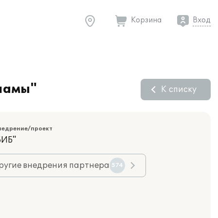
Корзина
Вход
кламы"
К списку
недрение/проект
БИБ"
ругие внедрения партнера
574