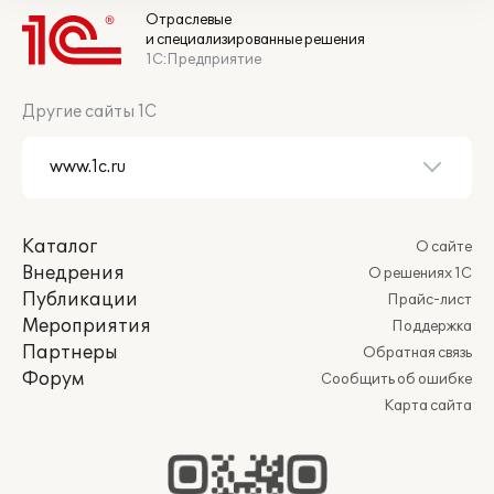
Отраслевые
и специализированные решения
1С:Предприятие
Другие сайты 1С
Каталог
О сайте
Внедрения
О решениях 1С
Публикации
Прайс-лист
Мероприятия
Поддержка
Партнеры
Обратная связь
Форум
Сообщить об ошибке
Карта сайта