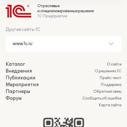
Отраслевые
и специализированные решения
1С:Предприятие
Другие сайты 1С
Каталог
О сайте
Внедрения
О решениях 1С
Публикации
Прайс-лист
Мероприятия
Поддержка
Партнеры
Обратная связь
Форум
Сообщить об ошибке
Карта сайта