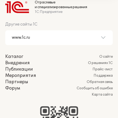
Отраслевые
и специализированные решения
1С:Предприятие
Другие сайты 1С
Каталог
О сайте
Внедрения
О решениях 1С
Публикации
Прайс-лист
Мероприятия
Поддержка
Партнеры
Обратная связь
Форум
Сообщить об ошибке
Карта сайта