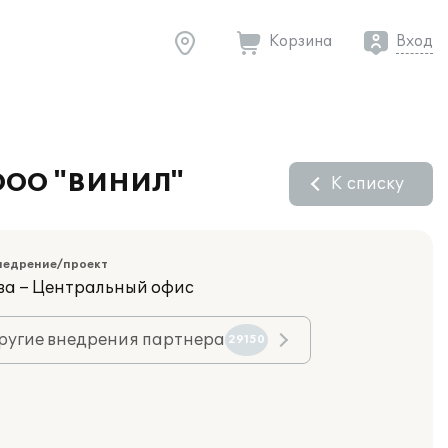
Корзина
Вход
 ООО "ВИНИЛ"
К списку
недрение/проект
ва – Центральный офис
ругие внедрения партнера
29150