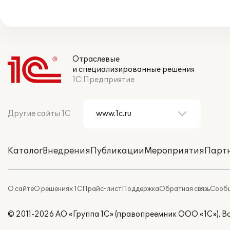
Отраслевые
и специализированные решения
1С:Предприятие
Другие сайты 1С
Каталог
Внедрения
Публикации
Мероприятия
Парт
О сайте
О решениях 1С
Прайс-лист
Поддержка
Обратная связь
Сообщ
© 2011-2026 АО «Группа 1С» (правопреемник ООО «1С»). 