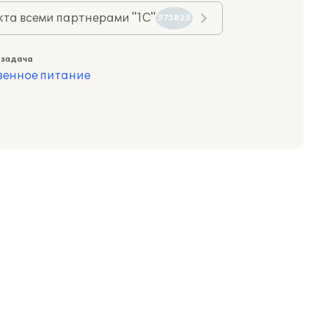
та всеми партнерами "1С"
575825
 задача
венное питание