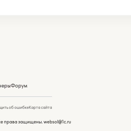
неры
Форум
ить об ошибке
Карта сайта
Все права защищены.
websol@1c.ru