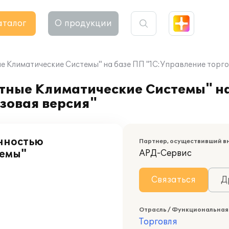
аталог
О продукции
Климатические Системы" на базе ПП "1С:Управление торгов
ные Климатические Системы" на
азовая версия"
нностью
Партнер, осуществивший в
темы"
АРД-Сервис
Связаться
Д
Отрасль / Функциональная
Торговля