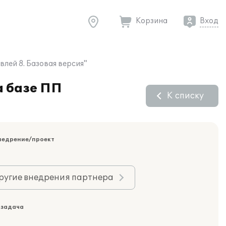
Корзина
Вход
лей 8. Базовая версия"
 базе ПП
К списку
недрение/проект
ругие внедрения партнера
 задача