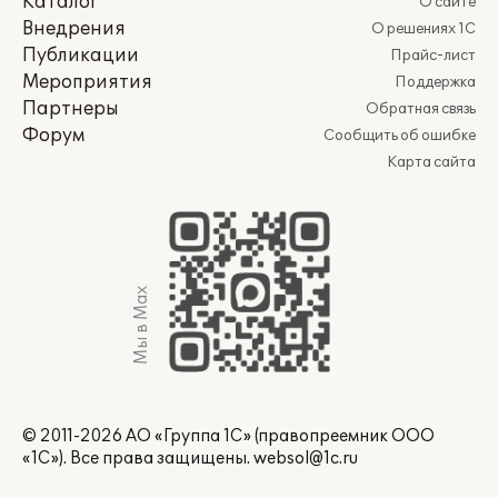
Каталог
О сайте
Внедрения
О решениях 1С
Публикации
Прайс-лист
Мероприятия
Поддержка
Партнеры
Обратная связь
Форум
Сообщить об ошибке
Карта сайта
Мы в Max
© 2011-2026 АО «Группа 1С» (правопреемник ООО
«1С»). Все права защищены.
websol@1c.ru