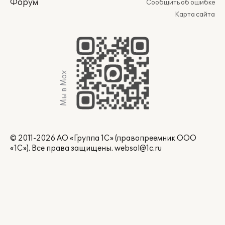
Форум
Сообщить об ошибке
Карта сайта
Мы в Max
© 2011-2026 АО «Группа 1С» (правопреемник ООО
«1С»). Все права защищены.
websol@1c.ru