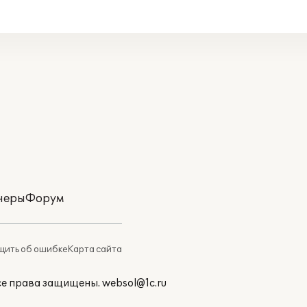
неры
Форум
ить об ошибке
Карта сайта
Все права защищены.
websol@1c.ru