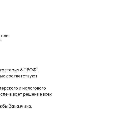
ателя
"
галтерия 8 ПРОФ".
тью соответствуют
ерского и налогового
еспечивает решение всех
жбы Заказчика.