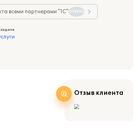
та всеми партнерами "1С"
575993
 задача
слуги
Отзыв клиента