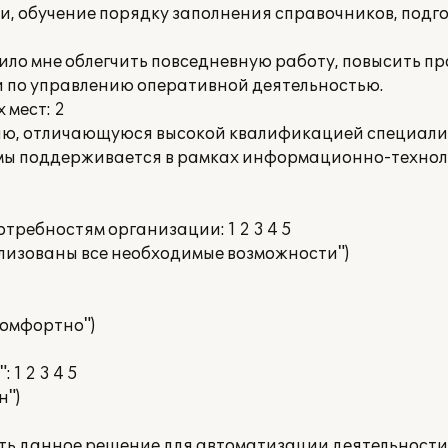
, обучение порядку заполнения справочников, подг
лило мне облегчить повседневную работу, повысить п
и по управлению оперативной деятельностью.
 мест: 2
ию, отличающуюся высокой квалификацией специали
мы поддерживается в рамках информационно-технол
отребностям организации: 1 2 3 4 5
ализованы все необходимые возможности")
 комфортно")
 1 2 3 4 5
н")
ать данное решение для автоматизации деятельности