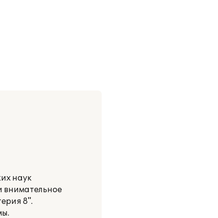
ких наук
и внимательное
ерия 8".
ы.