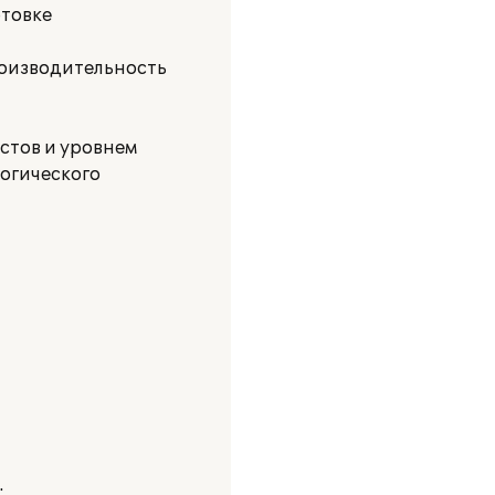
отовке
роизводительность
стов и уровнем
огического
: