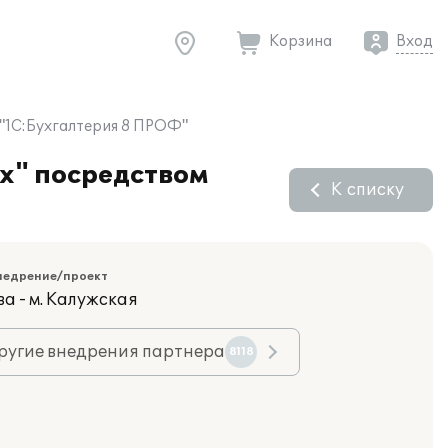
Корзина
Вход
"1С:Бухгалтерия 8 ПРОФ"
х" посредством
К списку
недрение/проект
а - м. Калужская
ругие внедрения партнера
8118