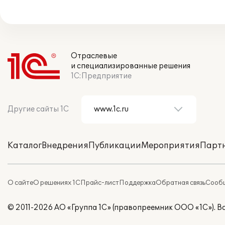
Отраслевые
и специализированные решения
1С:Предприятие
Другие сайты 1С
Каталог
Внедрения
Публикации
Мероприятия
Парт
О сайте
О решениях 1С
Прайс-лист
Поддержка
Обратная связь
Сообщ
© 2011-2026 АО «Группа 1С» (правопреемник ООО «1С»). 