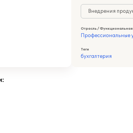
Внедрения продук
Отрасль / Функциональная
Профессиональные у
Теги
бухгалтерия
и: