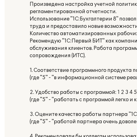
Произведена настройка учетной политики
регламентированной отчетности.
Использование "1С:Бухгалтерии 8" позво
труда и предоставило новые возможност
Количество автоматизированных рабочих
Рекомендую "1С:Первый БИТ" как компан
обслуживания клиентов. Работа програм
сопровождения (ИТС).
1. Соответствие программного продукта п
(где "5" - "в информационной системе ре
2. Удобство работы с программой: 1 2 3 4 5
(где "5" - "работать с программой легко и
3. Оцените качество работы партнера "1С":
(где "5" - "работой партнера очень доволе
4. Рекомендовали бы коллегам использов