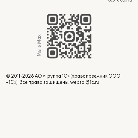
Карта сайта
Мы в Max
© 2011-2026 АО «Группа 1С» (правопреемник ООО
«1С»). Все права защищены.
websol@1c.ru