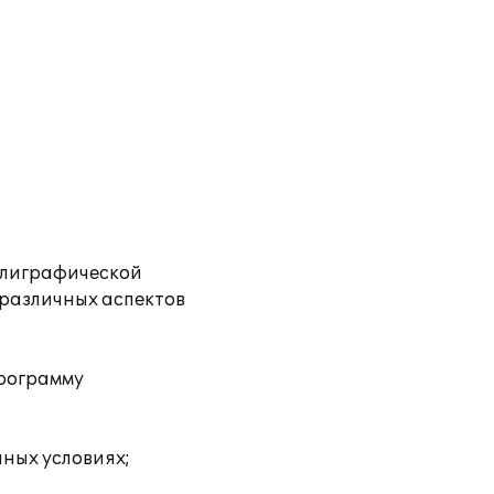
олиграфической
 различных аспектов
программу
ных условиях;