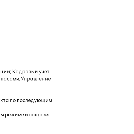
ации; Кадровый учет
апасами;Управление
екта по последующим
ом режиме и вовремя