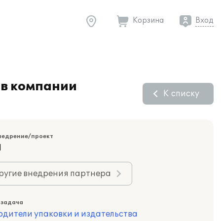
Корзина
Вход
 в компании
К списку
недрение/проект
Я
ругие внедрения партнера
 задача
одители упаковки и издательства