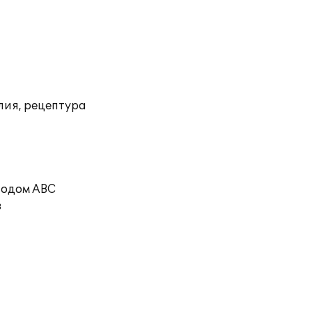
лия, рецептура
тодом ABC
в