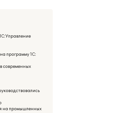
"1С:Управление
на программу 1С:
 в современных
руководствовались
о
ия на промышленных