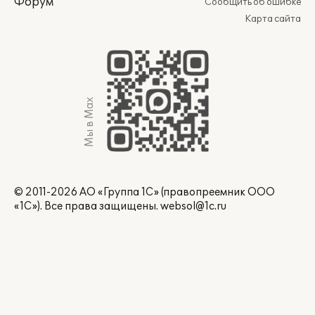
Форум
Сообщить об ошибке
Карта сайта
Мы в Max
© 2011-2026 АО «Группа 1С» (правопреемник ООО
«1С»). Все права защищены.
websol@1c.ru