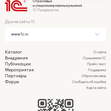
Отраслевые
и специализированные решения
1С:Предприятие
Другие сайты 1С
Каталог
О сайте
Внедрения
О решениях 1С
Публикации
Прайс-лист
Мероприятия
Поддержка
Партнеры
Обратная связь
Форум
Сообщить об ошибке
Карта сайта