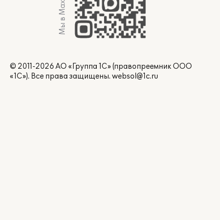
Мы в Max
© 2011-2026 АО «Группа 1С» (правопреемник ООО
«1С»). Все права защищены.
websol@1c.ru