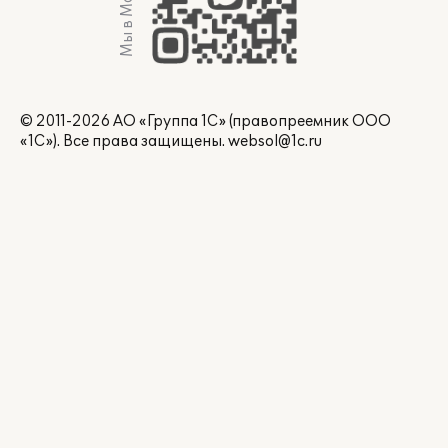
Мы в Max
© 2011-2026 АО «Группа 1С» (правопреемник ООО
«1С»). Все права защищены.
websol@1c.ru