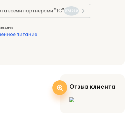
та всеми партнерами "1С"
575930
 задача
венное питание
Отзыв клиента