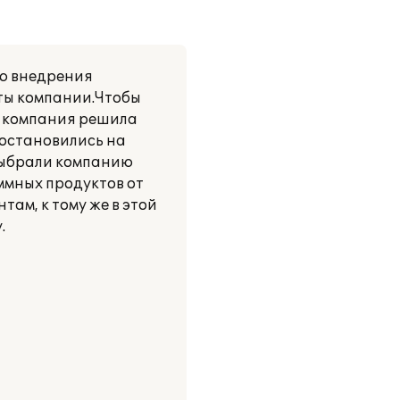
ю внедрения
оты компании.Чтобы
а компания решила
 остановились на
выбрали компанию
ммных продуктов от
ам, к тому же в этой
.