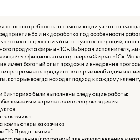
я стала потребность автоматизации учета с помощь
редприятие 8» и их доработка под особенности раб
 учетных процессов и уйти от ручных операций, наш
ного продукта фирмы «1С». Выбирая исполнителя, мы
вляющейся официальным партнером Фирмы «1С». Мы 
ания имеет богатый опыт продажи и внедрения програ
те программные продукты, которые необходимы клиент
, которые всегда находят подход к каждому клиенту
и Виктория» были выполнены следующие работы:
обеспечения и вариантов его сопровождения
дуктов
с заказчика
на компьютеры заказчика
зе "1С:Предприятия"
вого решения (программы) для начала ведения учета