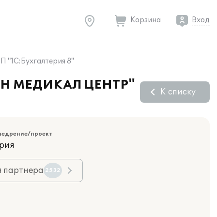
Корзина
Вход
 "1С:Бухгалтерия 8"
ИЖЕН МЕДИКАЛ ЦЕНТР"
К списку
недрение/проект
ория
я партнера
2532