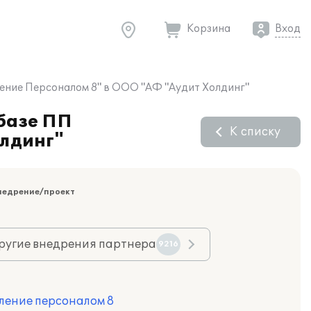
Корзина
Вход
ление Персоналом 8" в ООО "АФ "Аудит Холдинг"
 базе ПП
К списку
олдинг"
недрение/проект
ругие внедрения партнера
9216
ление персоналом 8