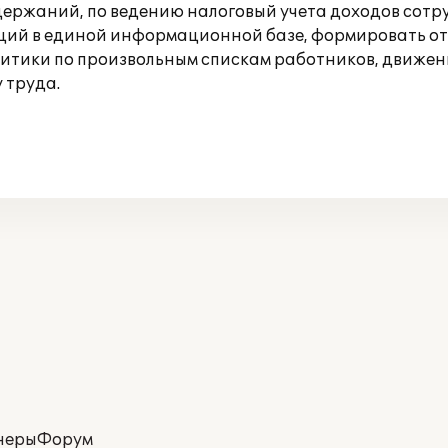
ержаний, по ведению налоговый учета доходов сотру
аций в единой информационной базе, формировать отч
литики по произвольным спискам работников, движе
 труда.
неры
Форум