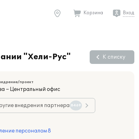
Корзина
Вход
пании "Хели-Рус"
К списку
недрение/проект
ва – Центральный офис
ругие внедрения партнера
8469
ление персоналом 8