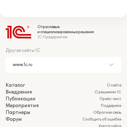
Отраслевые
и специализированные решения
1С:Предприятие
Другие сайты 1С
Каталог
О сайте
Внедрения
О решениях 1С
Публикации
Прайс-лист
Мероприятия
Поддержка
Партнеры
Обратная связь
Форум
Сообщить об ошибке
Карта сайта