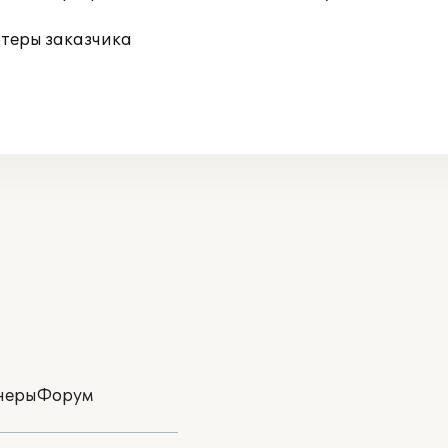
ютеры заказчика
неры
Форум