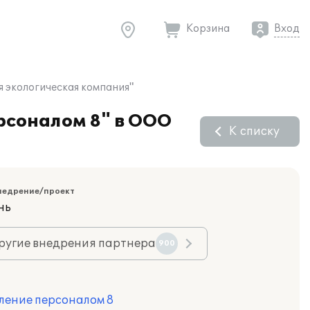
Корзина
Вход
я экологическая компания"
рсоналом 8" в ООО
К списку
недрение/проект
нь
ругие внедрения партнера
900
ление персоналом 8