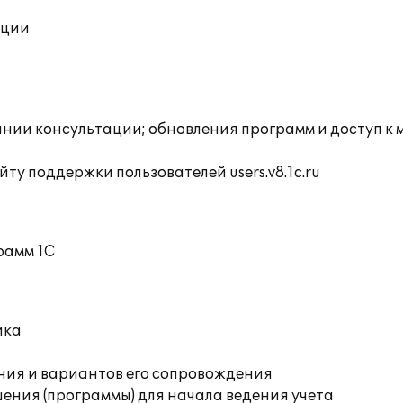
ации
инии консультации; обновления программ и доступ к
ту поддержки пользователей users.v8.1c.ru
рамм 1С
ика
ния и вариантов его сопровождения
ения (программы) для начала ведения учета