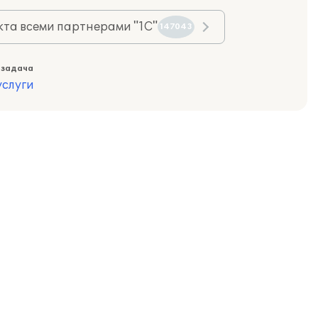
та всеми партнерами "1С"
147043
 задача
слуги