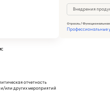
Внедрения продук
Отрасль / Функциональная
Профессиональные у
и:
литическая отчетность
 и/или других мероприятий