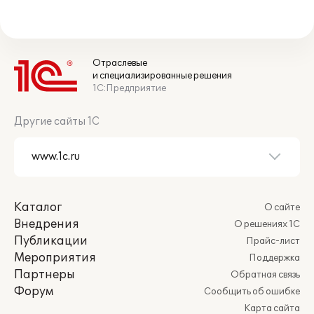
Отраслевые
и специализированные решения
1С:Предприятие
Другие сайты 1С
Каталог
О сайте
Внедрения
О решениях 1С
Публикации
Прайс-лист
Мероприятия
Поддержка
Партнеры
Обратная связь
Форум
Сообщить об ошибке
Карта сайта