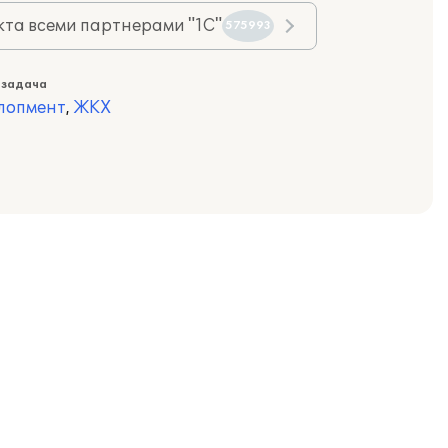
та всеми партнерами "1С"
575993
 задача
лопмент
,
ЖКХ