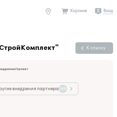
Корзина
Вход
лСтройКомплект"
К списку
недрение/проект
ругие внедрения партнера
120