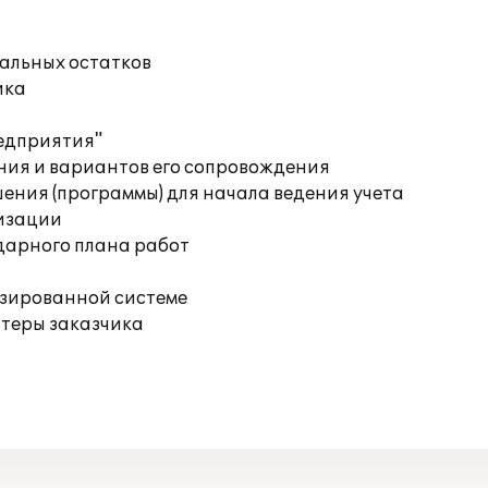
чальных остатков
ика
редприятия"
ния и вариантов его сопровождения
ения (программы) для начала ведения учета
изации
дарного плана работ
изированной системе
ютеры заказчика