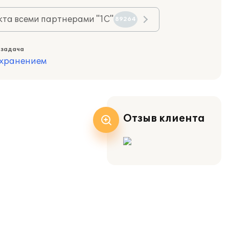
та всеми партнерами "1С"
89264
 задача
охранением
Отзыв клиента