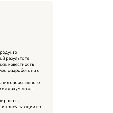
продукта
 В результате
как известность
амма разработана с
ения оперативного
акже документов
зировать
ли консультации по