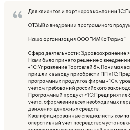
Для клиентов и партнеров компании 1С:Пе
ОТЗЫВ о внедрении программного продук
Наша организация ООО "ИМКоФарма"
Сфера деятельности: Здравоохранение 
Нами было принято решение о внедрении 
«1С:Управление Торговлей 8». Понимая в
пришли к выводу приобрести ПП «1С:Пред
программных продуктов фирмы «1С», уров
учетом требований российского законода
Программный продукт «1С:Предприятие 8
учета, оформление всех необходимых перв
движения денежных средств.
Квалифицированные специалисты компан
оперативный учет посредством установк