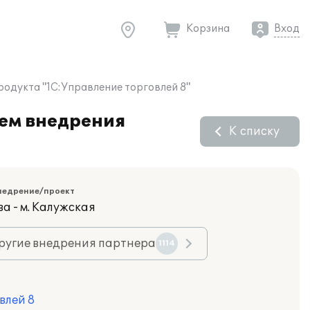
Корзина
Вход
одукта "1С:Управление торговлей 8"
ем внедрения
К списку
недрение/проект
а - м. Калужская
ругие внедрения партнера
1114
влей 8