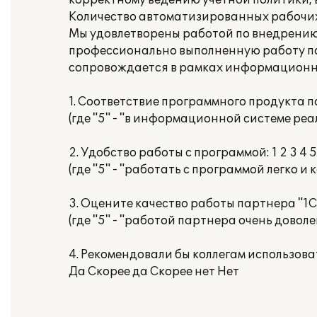
корректному ведению учетной политики,
Количество автоматизированных рабочих 
Мы удовлетворены работой по внедрению
профессионально выполненную работу по
сопровождается в рамках информационно
1. Соответствие программного продукта п
(где "5" - "в информационной системе ре
2. Удобство работы с программой: 1 2 3 4 5
(где "5" - "работать с программой легко и
3. Оцените качество работы партнера "1С":
(где "5" - "работой партнера очень доволе
4. Рекомендовали бы коллегам использов
Да Скорее да Скорее нет Нет