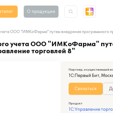
аталог
О продукции
 учета ООО "ИМКоФарма" путем внедрения программного пр
ого учета ООО "ИМКоФарма" пут
авление торговлей 8"
Партнер, осуществивший в
1С:Первый Бит, Москв
Связаться
Д
Продукт
1С:Управление торго