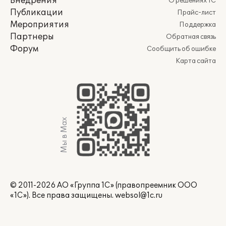
Внедрения
О решениях 1С
Публикации
Прайс-лист
Мероприятия
Поддержка
Партнеры
Обратная связь
Форум
Сообщить об ошибке
Карта сайта
Мы в Max
© 2011-2026 АО «Группа 1С» (правопреемник ООО
«1С»). Все права защищены.
websol@1c.ru