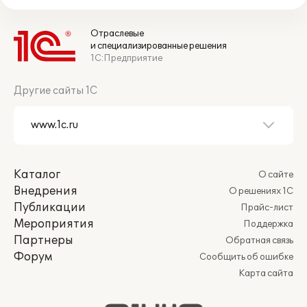
Отраслевые
и специализированные решения
1С:Предприятие
Другие сайты 1С
Каталог
О сайте
Внедрения
О решениях 1С
Публикации
Прайс-лист
Мероприятия
Поддержка
Партнеры
Обратная связь
Форум
Сообщить об ошибке
Карта сайта