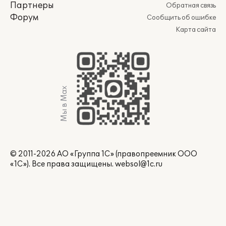
Партнеры
Обратная связь
Форум
Сообщить об ошибке
Карта сайта
Мы в Max
© 2011-2026 АО «Группа 1С» (правопреемник ООО
«1С»). Все права защищены.
websol@1c.ru