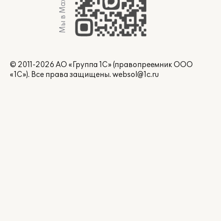
Мы в Max
© 2011-2026 АО «Группа 1С» (правопреемник ООО
«1С»). Все права защищены.
websol@1c.ru