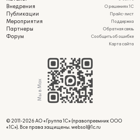
Внедрения
О решениях 1С
Публикации
Прайс-лист
Мероприятия
Поддержка
Партнеры
Обратная связь
Форум
Сообщить об ошибке
Карта сайта
Мы в Max
© 2011-2026 АО «Группа 1С» (правопреемник ООО
«1С»). Все права защищены.
websol@1c.ru