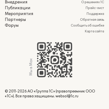
Внедрения
О решениях 1С
Публикации
Прайс-лист
Мероприятия
Поддержка
Партнеры
Обратная связь
Форум
Сообщить об ошибке
Карта сайта
Мы в Max
© 2011-2026 АО «Группа 1С» (правопреемник ООО
«1С»). Все права защищены.
websol@1c.ru