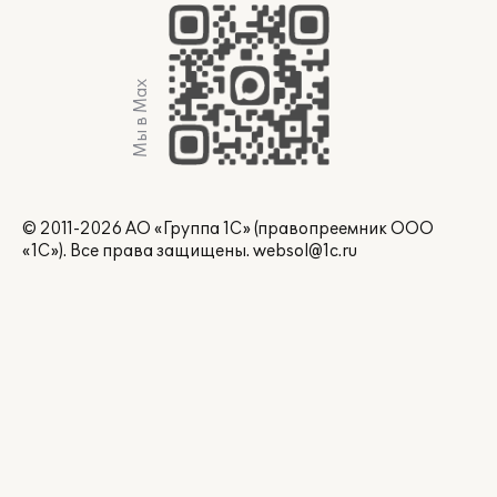
Мы в Max
© 2011-2026 АО «Группа 1С» (правопреемник ООО
«1С»). Все права защищены.
websol@1c.ru