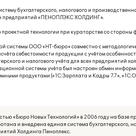
тему бухгалтерского, налогового и производственно
всех предприятий «ПЕНОПЛЭКС ХОЛДИНГ».
 проектной технологии при кураторстве со стороны 
й системы ООО «НТ-бюро» совместно с методологич
ёта себестоимости продукции с учётом особенност
терского и налогового учёта для всех предприятий хо
ационной системы учёта был настроен обмен информ
ными продуктами («1С:Зарплата и Кадры 7.7», «1С:О
тью «Бюро Новых Технологий» в 2006 году на базе п
отана и внедрена единая система бухгалтерского, н
риятий Холдинга Пеноплекс.