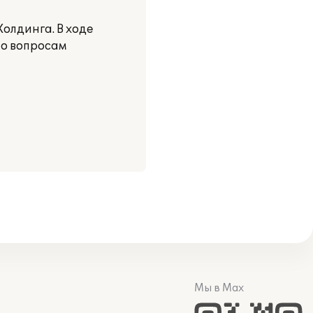
олдинга. В ходе
по вопросам
Мы в Max