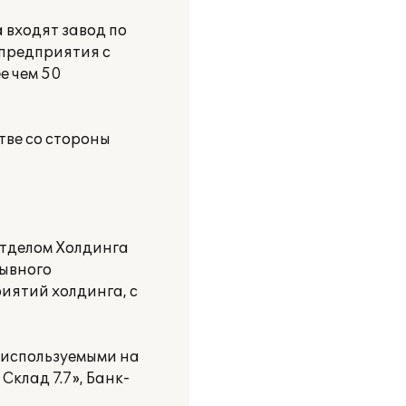
 входят завод по
 предприятия с
е чем 50
тве со стороны
отделом Холдинга
рывного
риятий холдинга, с
 используемыми на
Склад 7.7», Банк-