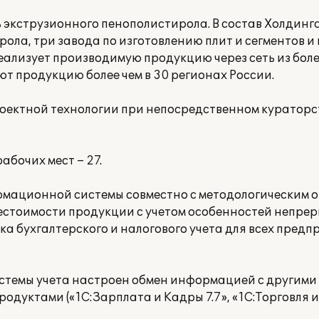
кструзионного пенополистирола. В состав Холдинга
ола, три завода по изготовлению плит и сегментов и
еализует производимую продукцию через сеть из боле
 продукцию более чем в 30 регионах России.
оектной технологии при непосредственном кураторс
бочих мест – 27.
мационной системы совместно с методологическим 
естоимости продукции с учетом особенностей непре
ка бухгалтерского и налогового учета для всех предп
темы учета настроен обмен информацией с другими
уктами («1С:Зарплата и Кадры 7.7», «1С:Торговля и 