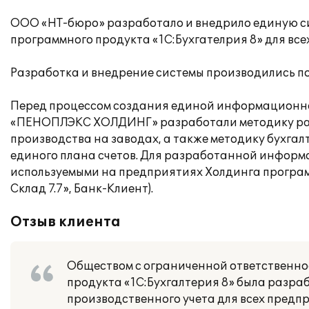
ООО «НТ-бюро» разработало и внедрило единую сис
программного продукта «1С:Бухгателрия 8» для 
Разработка и внедрение системы производились по
Перед процессом создания единой информационно
«ПЕНОПЛЭКС ХОЛДИНГ» разработали методику расч
производства на заводах, а также методику бухгал
единого плана счетов. Для разработанной информ
используемыми на предприятиях Холдинга программ
Склад 7.7», Банк-Клиент).
Отзыв клиента
Обществом с ограниченной ответственнос
продукта «1С:Бухгалтерия 8» была разраб
производственного учета для всех предп