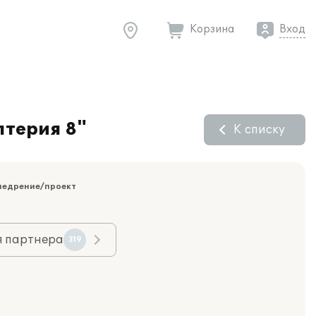
Корзина
Вход
лтерия 8"
К списку
недрение/проект
я партнера
319