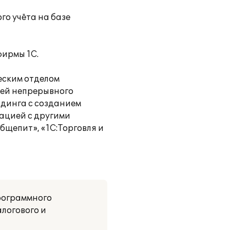
го учёта на базе
фирмы 1С.
еским отделом
ей непрерывного
лдинга с созданием
ацией с другими
бщепит», «1С:Торговля и
рограммного
алогового и