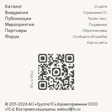
Каталог
О сайте
Внедрения
О решениях 1С
Публикации
Прайс-лист
Мероприятия
Поддержка
Партнеры
Обратная связь
Форум
Сообщить об ошибке
Карта сайта
Мы в Max
© 2011-2026 АО «Группа 1С» (правопреемник ООО
«1С»). Все права защищены.
websol@1c.ru