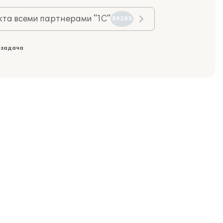
та всеми партнерами "1С"
89283
 задача