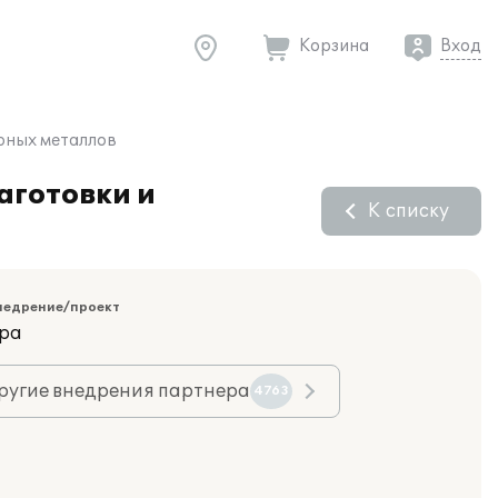
Корзина
Вход
ерных металлов
аготовки и
К списку
недрение/проект
ара
ругие внедрения партнера
4763