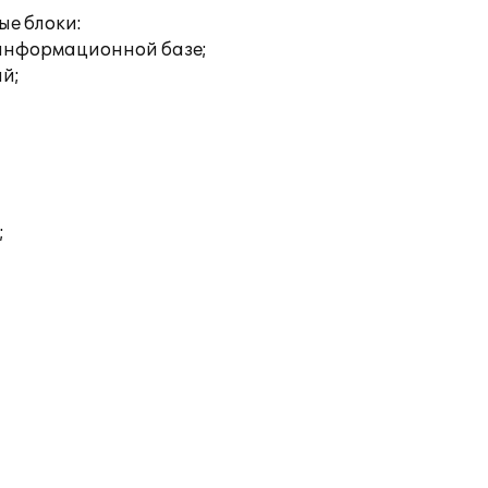
е блоки:
 информационной базе;
ий;
;