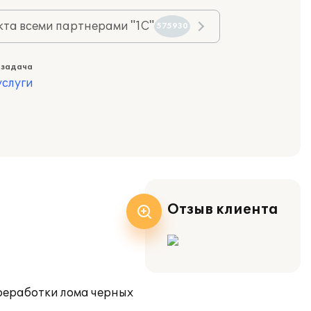
та всеми партнерами "1С"
575930
 задача
слуги
Отзыв клиента
ереработки лома черных